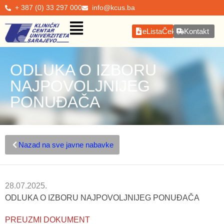
+ 387 (0) 33 297 000
info@kcus.ba
eListaČekanja
Kontakt
ODLUKA O IZBORU
NAJPOVOLJNIJEG
PONUĐAČA
Nazad na sve javne nabavke
28.07.2025.
ODLUKA O IZBORU NAJPOVOLJNIJEG PONUĐAČA
PREUZMI DOKUMENT