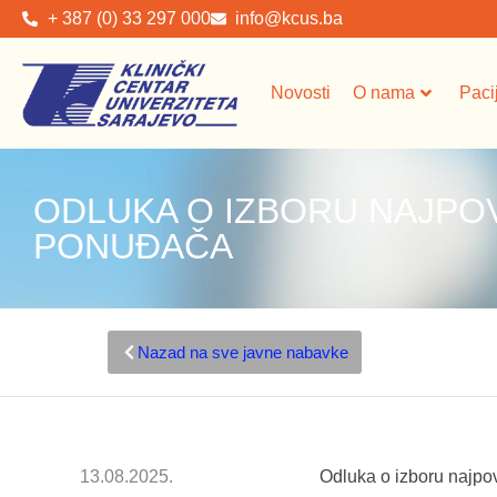
+ 387 (0) 33 297 000
info@kcus.ba
Novosti
O nama
Paci
ODLUKA O IZBORU NAJPO
PONUĐAČA
Nazad na sve javne nabavke
13.08.2025.
Odluka o izboru najpo