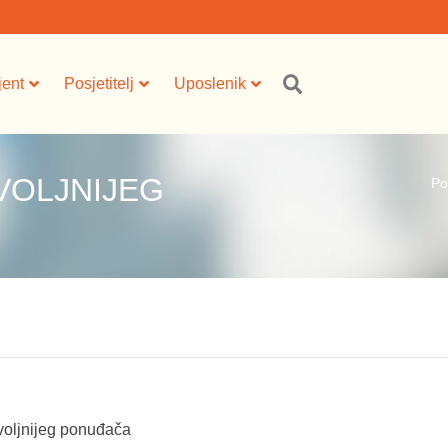
jent
Posjetitelj
Uposlenik
VOLJNIJEG
Po
voljnijeg ponuđača