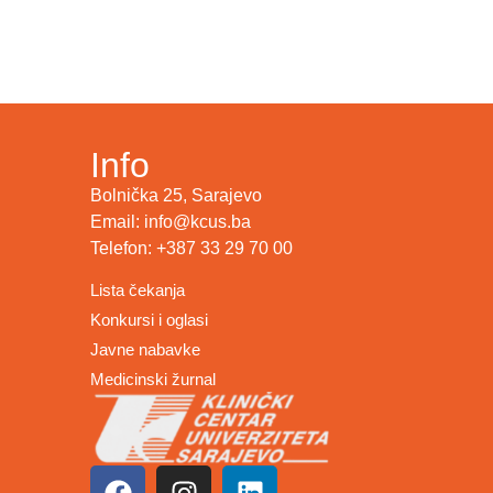
Info
Bolnička 25, Sarajevo
Email: info@kcus.ba
Telefon: +387 33 29 70 00
Lista čekanja
Konkursi i oglasi
Javne nabavke
Medicinski žurnal