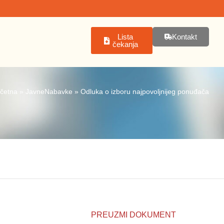
Lista
Kontakt
čekanja
četna
»
JavneNabavke
»
Odluka o izboru najpovoljnijeg ponuđača
PREUZMI DOKUMENT