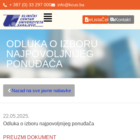
+ 387 (0) 33 297 000
info@kcus.ba
eListaČekanja
Kontakt
ODLUKA O IZBORU
NAJPOVOLJNIJEG
PONUĐAČA
Nazad na sve javne nabavke
22.05.2025.
Odluka o izboru najpovoljnijeg ponuđača
PREUZMI DOKUMENT