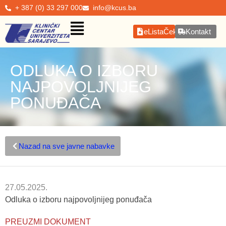
+ 387 (0) 33 297 000
info@kcus.ba
eListaČekanja
Kontakt
ODLUKA O IZBORU
NAJPOVOLJNIJEG
PONUĐAČA
Nazad na sve javne nabavke
27.05.2025.
Odluka o izboru najpovoljnijeg ponuđača
PREUZMI DOKUMENT