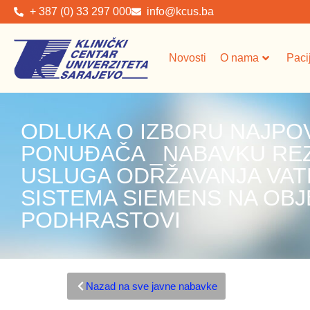
+ 387 (0) 33 297 000
info@kcus.ba
Novosti
O nama
Paci
ODLUKA O IZBORU NAJPO
PONUĐAČA _NABAVKU REZ
USLUGA ODRŽAVANJA VA
SISTEMA SIEMENS NA OBJ
PODHRASTOVI
Nazad na sve javne nabavke