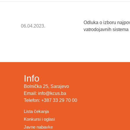
Odluka o izboru najpo
06.04.2023.
vatrodojavnih sistem
Info
Bolnička 25, Sarajevo
Email: info@kcus.ba
Telefon: +387 33 29 70 00
Lista čekanja
Konkursi i oglasi
Javne nabavke