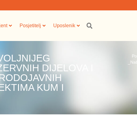
jent
Posjetitelj
Uposlenik
VOLJNIJEG
Po
_Nab
ERVNIH DIJELOVA I
TRODOJAVNIH
EKTIMA KUM I