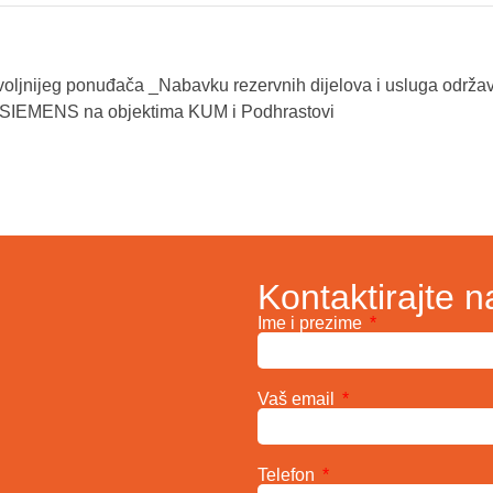
voljnijeg ponuđača _Nabavku rezervnih dijelova i usluga održa
a SIEMENS na objektima KUM i Podhrastovi
Kontaktirajte n
Ime i prezime
Vaš email
Telefon