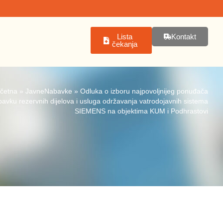
Lista
Kontakt
čekanja
četna
»
JavneNabavke
»
Odluka o izboru najpovoljnijeg ponuđača
avku rezervnih dijelova i usluga održavanja vatrodojavnih sistema
SIEMENS na objektima KUM i Podhrastovi