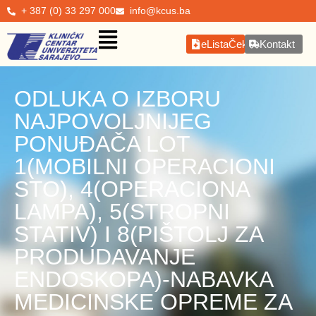
+ 387 (0) 33 297 000
info@kcus.ba
eListaČekanja
Kontakt
ODLUKA O IZBORU
NAJPOVOLJNIJEG
PONUĐAČA LOT
1(MOBILNI OPERACIONI
STO), 4(OPERACIONA
LAMPA), 5(STROPNI
STATIV) I 8(PIŠTOLJ ZA
PRODUDAVANJE
ENDOSKOPA)-NABAVKA
MEDICINSKE OPREME ZA