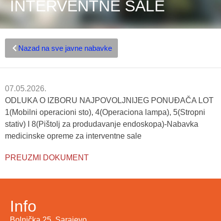
INTERVENTNE SALE
Nazad na sve javne nabavke
07.05.2026.
ODLUKA O IZBORU NAJPOVOLJNIJEG PONUĐAČA LOT
1(Mobilni operacioni sto), 4(Operaciona lampa), 5(Stropni
stativ) I 8(Pištolj za produdavanje endoskopa)-Nabavka
medicinske opreme za interventne sale
PREUZMI DOKUMENT
Info
Bolnička 25, Sarajevo