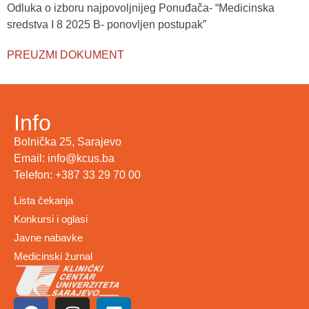
Odluka o izboru najpovoljnijeg Ponuđača- “Medicinska
sredstva I 8 2025 B- ponovljen postupak”
PREUZMI DOKUMENT
Info
Bolnička 25, Sarajevo
Email: info@kcus.ba
Telefon: +387 33 29 70 00
Lista čekanja
Konkursi i oglasi
Javne nabavke
Medicinski žurnal