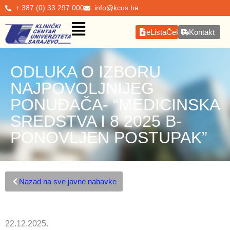
+ 387 (0) 33 297 000
info@kcus.ba
eListaČekanja
Kontakt
ODLUKA O IZBORU
NAJPOVOLJNIJEG
PONUĐAČA- “MEDICINSKA
SREDSTVA I 8 2025 B-
PONOVLJEN POSTUPAK”
Nazad na sve javne nabavke
22.12.2025.