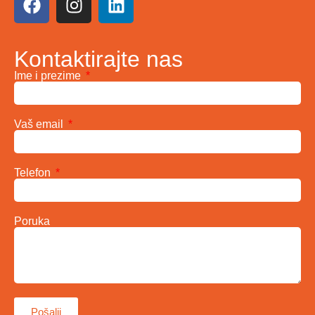
Kontaktirajte nas
Ime i prezime
Vaš email
Telefon
Poruka
Pošalji