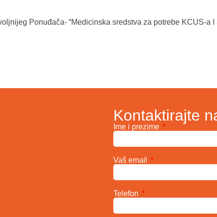
voljnijeg Ponuđača- “Medicinska sredstva za potrebe KCUS-a I
Kontaktirajte n
Ime i prezime
Vaš email
Telefon