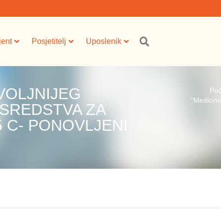
jent
Posjetitelj
Uposlenik
VOLJNIJEG
Poč
“Medicins
 SREDSTVA ZA
5 C- PONOVLJENI