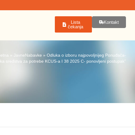
Lista
Kontakt
čekanja
etna
»
JavneNabavke
»
Odluka o izboru najpovoljnijeg Ponuđača-
ka sredstva za potrebe KCUS-a I 38 2025 C- ponovljeni postupak”