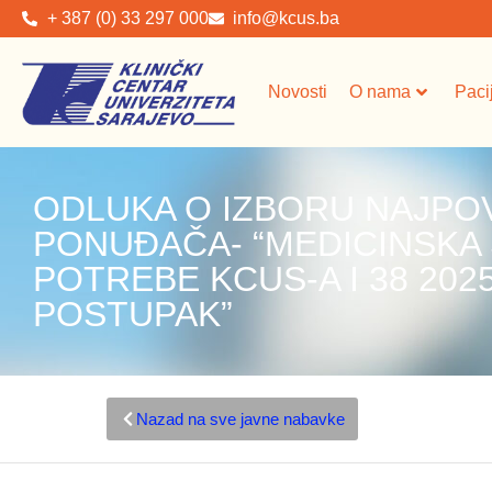
+ 387 (0) 33 297 000
info@kcus.ba
Novosti
O nama
Paci
ODLUKA O IZBORU NAJPO
PONUĐAČA- “MEDICINSKA
POTREBE KCUS-A I 38 202
POSTUPAK”
Nazad na sve javne nabavke