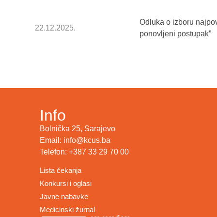
Odluka o izboru najpo
22.12.2025.
ponovljeni postupak”
Info
Bolnička 25, Sarajevo
Email: info@kcus.ba
Telefon: +387 33 29 70 00
Lista čekanja
Konkursi i oglasi
Javne nabavke
Medicinski žurnal