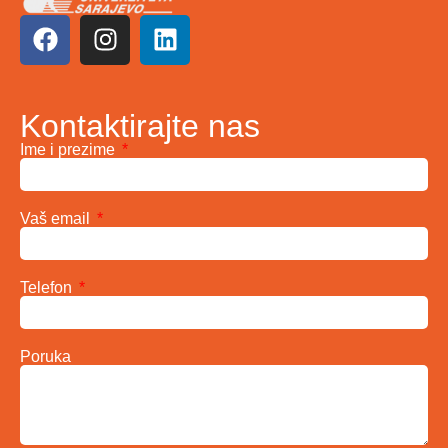
Kontaktirajte nas
Ime i prezime
Vaš email
Telefon
Poruka