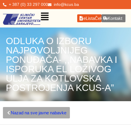
+ 387 (0) 33 297 000
info@kcus.ba
eListaČekanja
Kontakt
ODLUKA O IZBORU
NAJPOVOLJNIJEG
PONUĐAČA- ,,NABAVKA I
ISPORUKA EL LOŽIVOG
ULJA ZA KOTLOVSKA
POSTROJENJA KCUS-A”
Nazad na sve javne nabavke