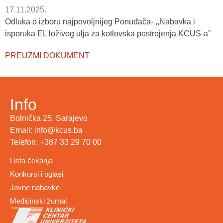
17.11.2025.
Odluka o izboru najpovoljnijeg Ponuđača- ,,Nabavka i
isporuka EL loživog ulja za kotlovska postrojenja KCUS-a”
PREUZMI DOKUMENT
Info
Bolnička 25, Sarajevo
Email: info@kcus.ba
Telefon: +387 33 29 70 00
Lista čekanja
Konkursi i oglasi
Javne nabavke
Medicinski žurnal