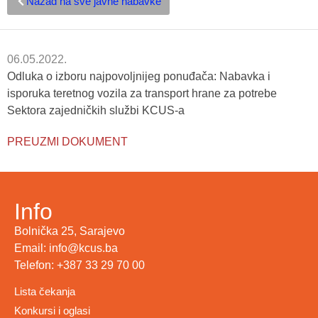
Nazad na sve javne nabavke
06.05.2022.
Odluka o izboru najpovoljnijeg ponuđača: Nabavka i
isporuka teretnog vozila za transport hrane za potrebe
Sektora zajedničkih službi KCUS-a
PREUZMI DOKUMENT
Info
Bolnička 25, Sarajevo
Email: info@kcus.ba
Telefon: +387 33 29 70 00
Lista čekanja
Konkursi i oglasi