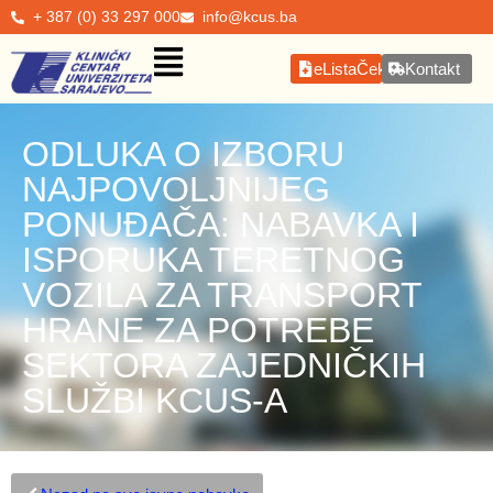
+ 387 (0) 33 297 000
info@kcus.ba
eListaČekanja
Kontakt
ODLUKA O IZBORU
NAJPOVOLJNIJEG
PONUĐAČA: NABAVKA I
ISPORUKA TERETNOG
VOZILA ZA TRANSPORT
HRANE ZA POTREBE
SEKTORA ZAJEDNIČKIH
SLUŽBI KCUS-A