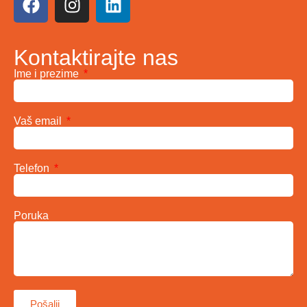
Kontaktirajte nas
Ime i prezime
Vaš email
Telefon
Poruka
Pošalji