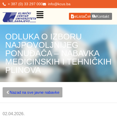
+ 387 (0) 33 297 000
info@kcus.ba
eListaČekanja
Kontakt
ODLUKA O IZBORU
NAJPOVOLJNIJEG
PONUĐAČA – NABAVKA
MEDICINSKIH I TEHNIČKIH
PLINOVA
Nazad na sve javne nabavke
02.04.2026.