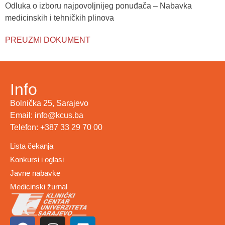
Odluka o izboru najpovoljnijeg ponuđača – Nabavka
medicinskih i tehničkih plinova
PREUZMI DOKUMENT
Info
Bolnička 25, Sarajevo
Email: info@kcus.ba
Telefon: +387 33 29 70 00
Lista čekanja
Konkursi i oglasi
Javne nabavke
Medicinski žurnal