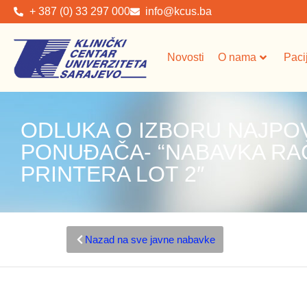
+ 387 (0) 33 297 000
info@kcus.ba
Novosti
O nama
Paci
ODLUKA O IZBORU NAJPO
PONUĐAČA- “NABAVKA RA
PRINTERA LOT 2″
Nazad na sve javne nabavke