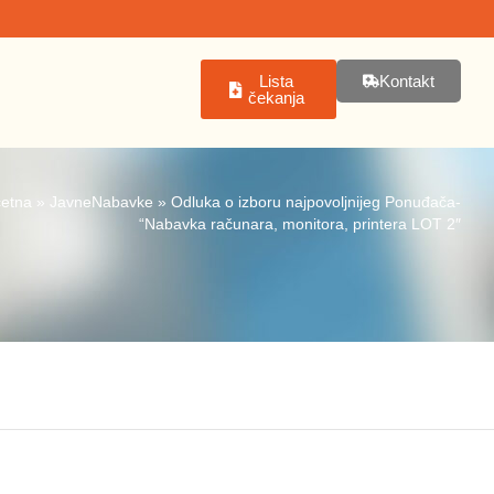
Lista
Kontakt
čekanja
etna
»
JavneNabavke
»
Odluka o izboru najpovoljnijeg Ponuđača-
“Nabavka računara, monitora, printera LOT 2″