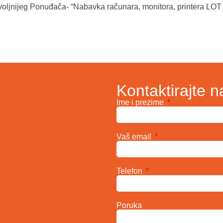
voljnijeg Ponuđača- “Nabavka računara, monitora, printera LOT
Kontaktirajte n
Ime i prezime
Vaš email
Telefon
Poruka