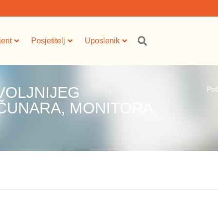
jent
Posjetitelj
Uposlenik
VOLJNIJEG
Poč
ČUNARA, MONITORA,