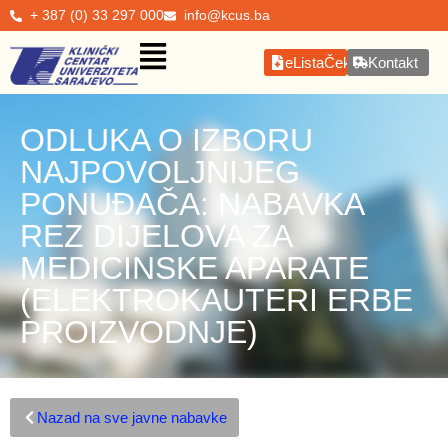
+ 387 (0) 33 297 000
info@kcus.ba
eListaČekanja
Kontakt
ODLUKA O IZBORU
NAJPOVOLJNIJEG
PONUĐAČA: NABAVKA
REZ DIJELOVA ZA
MEDICINSKE APARATE
(ELEKTROKAUTERI ERBE
PROIZVODNJE)
Nazad na sve javne nabavke