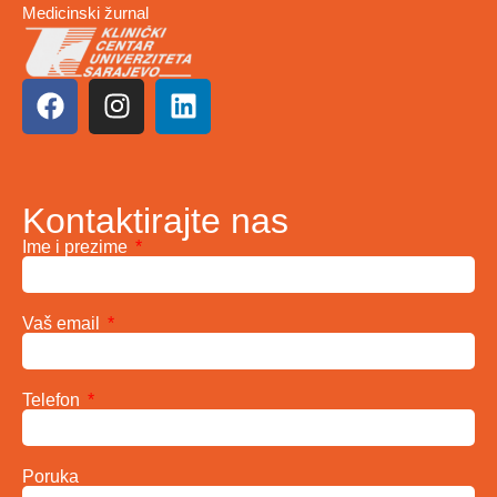
Medicinski žurnal
Kontaktirajte nas
Ime i prezime
Vaš email
Telefon
Poruka