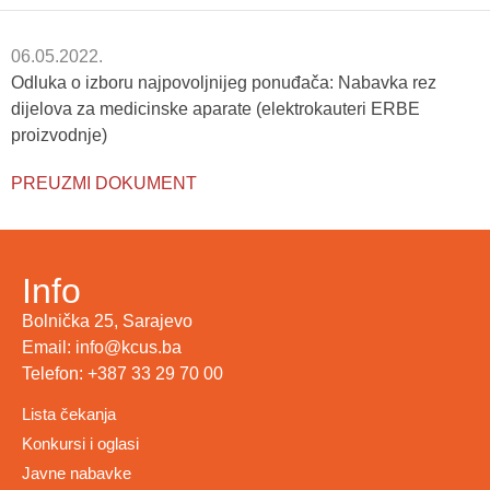
06.05.2022.
Odluka o izboru najpovoljnijeg ponuđača: Nabavka rez
dijelova za medicinske aparate (elektrokauteri ERBE
proizvodnje)
PREUZMI DOKUMENT
Info
Bolnička 25, Sarajevo
Email: info@kcus.ba
Telefon: +387 33 29 70 00
Lista čekanja
Konkursi i oglasi
Javne nabavke