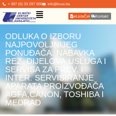
+ 387 (0) 33 297 000
info@kcus.ba
eListaČekanja
Kontakt
ODLUKA O IZBORU
NAJPOVOLJNIJEG
PONUĐAČA: NABAVKA
REZ. DIJELOVA,USLUGA I
SERVISA ZA PREV. I
INTER. SERVISIRANJE
APARATA PROIZVOĐAČA
AGFA,CANON, TOSHIBA I
MEDRAD