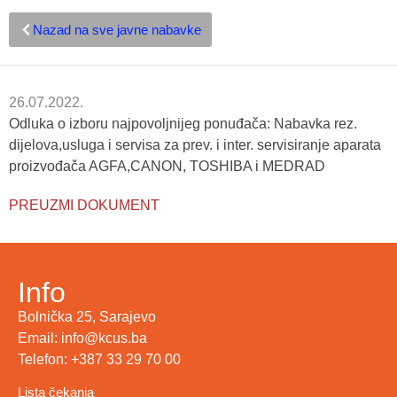
Nazad na sve javne nabavke
26.07.2022.
Odluka o izboru najpovoljnijeg ponuđača: Nabavka rez.
dijelova,usluga i servisa za prev. i inter. servisiranje aparata
proizvođača AGFA,CANON, TOSHIBA i MEDRAD
PREUZMI DOKUMENT
Info
Bolnička 25, Sarajevo
Email: info@kcus.ba
Telefon: +387 33 29 70 00
Lista čekanja