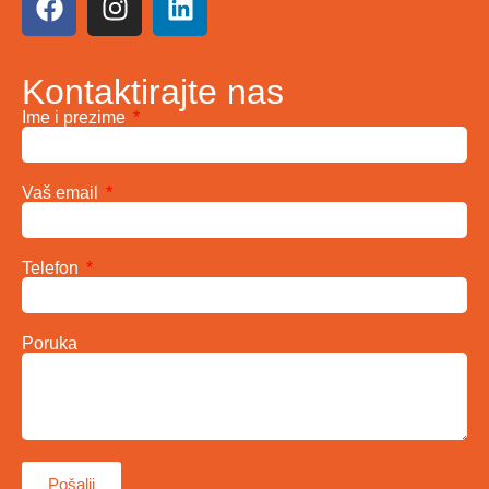
Kontaktirajte nas
Ime i prezime
Vaš email
Telefon
Poruka
Pošalji