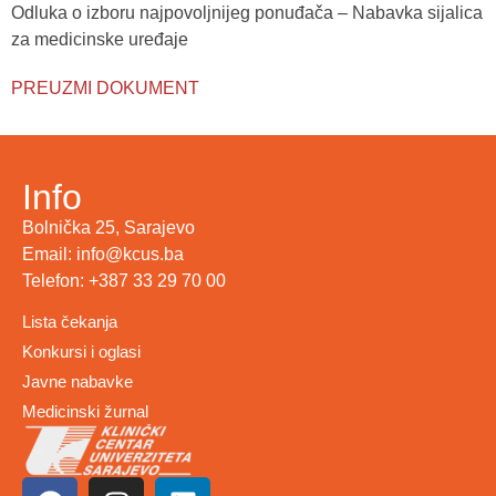
Odluka o izboru najpovoljnijeg ponuđača – Nabavka sijalica
za medicinske uređaje
PREUZMI DOKUMENT
Info
Bolnička 25, Sarajevo
Email: info@kcus.ba
Telefon: +387 33 29 70 00
Lista čekanja
Konkursi i oglasi
Javne nabavke
Medicinski žurnal