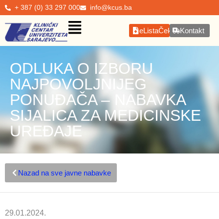
+ 387 (0) 33 297 000
info@kcus.ba
eListaČekanja
Kontakt
ODLUKA O IZBORU
NAJPOVOLJNIJEG
PONUĐAČA – NABAVKA
SIJALICA ZA MEDICINSKE
UREĐAJE
Nazad na sve javne nabavke
29.01.2024.