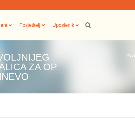
jent
Posjetitelj
Uposlenik
VOLJNIJEG
Poč
ALICA ZA OP
INEVO