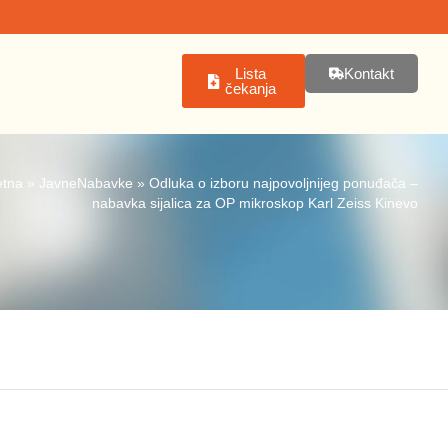
Lista
Kontakt
čekanja
etna
»
JavneNabavke
»
Odluka o izboru najpovoljnijeg ponuđača –
nabavka sijalica za OP mikroskop Karl Zeiss Kinevo