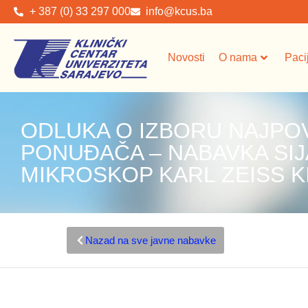
+ 387 (0) 33 297 000
info@kcus.ba
Novosti
O nama
Paci
ODLUKA O IZBORU NAJPO
PONUĐAČA – NABAVKA SIJ
MIKROSKOP KARL ZEISS K
Nazad na sve javne nabavke