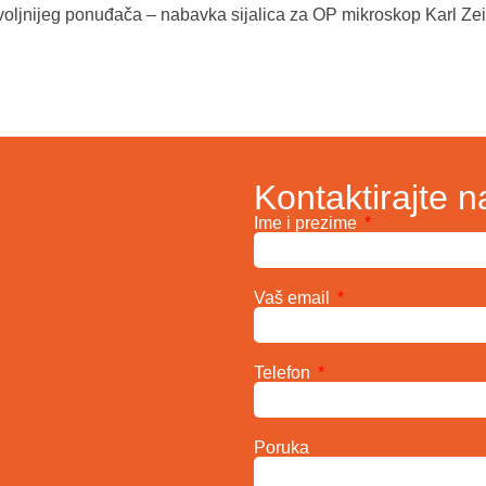
voljnijeg ponuđača – nabavka sijalica za OP mikroskop Karl Ze
Kontaktirajte n
Ime i prezime
Vaš email
Telefon
Poruka