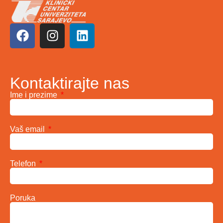
Kontaktirajte nas
Ime i prezime
Vaš email
Telefon
Poruka