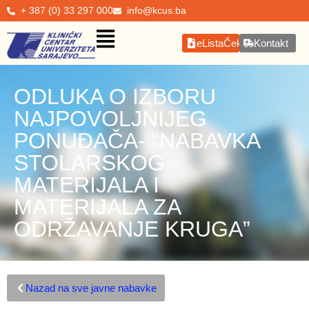
+ 387 (0) 33 297 000
info@kcus.ba
eListaČekanja
Kontakt
ODLUKA O IZBORU
NAJPOVOLJNIJEG
PONUĐAČA- “NABAVKA
STOLARSKOG
MATERIJALA I
MATERIJALA ZA
ODRŽAVANJE KRUGA”
Nazad na sve javne nabavke