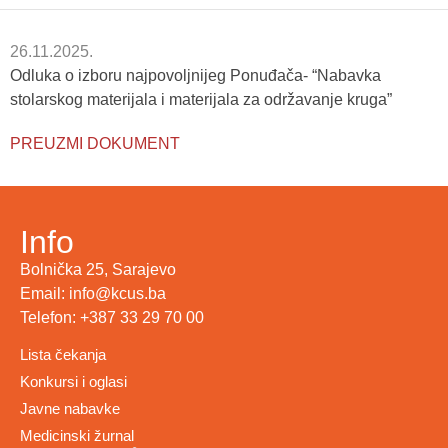
26.11.2025.
Odluka o izboru najpovoljnijeg Ponuđača- “Nabavka
stolarskog materijala i materijala za održavanje kruga”
PREUZMI DOKUMENT
Info
Bolnička 25, Sarajevo
Email: info@kcus.ba
Telefon: +387 33 29 70 00
Lista čekanja
Konkursi i oglasi
Javne nabavke
Medicinski žurnal