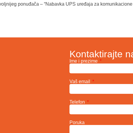
ovoljnijeg ponuđača – “Nabavka UPS uređaja za komunikacione
Kontaktirajte n
Ime i prezime
Vaš email
Telefon
Poruka