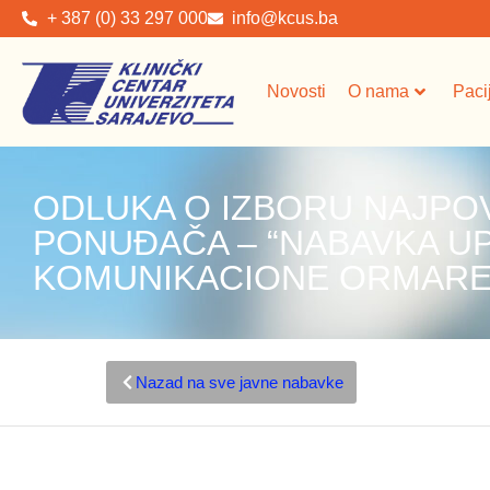
+ 387 (0) 33 297 000
info@kcus.ba
Novosti
O nama
Paci
ODLUKA O IZBORU NAJPO
PONUĐAČA – “NABAVKA U
KOMUNIKACIONE ORMARE
Nazad na sve javne nabavke