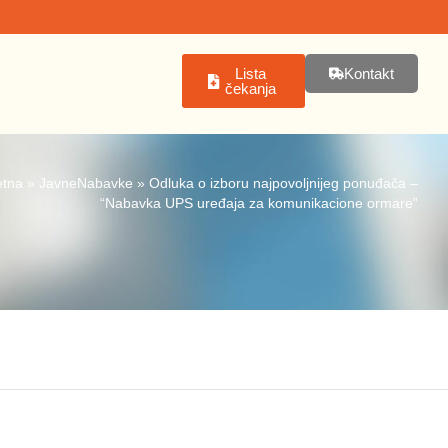
Lista
Kontakt
čekanja
etna
»
JavneNabavke
»
Odluka o izboru najpovoljnijeg ponuđača –
“Nabavka UPS uređaja za komunikacione ormare”