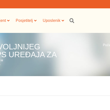
jent
Posjetitelj
Uposlenik
VOLJNIJEG
Poč
PS UREĐAJA ZA
”