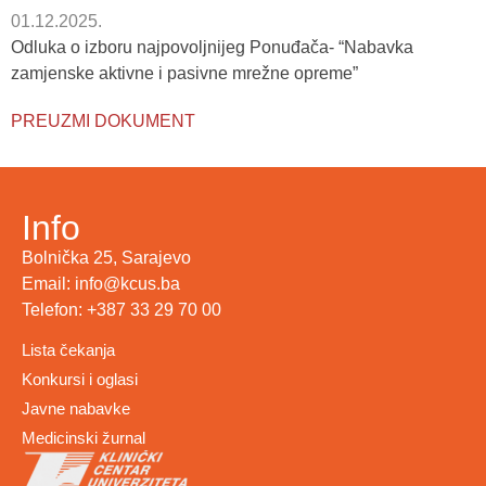
01.12.2025.
Odluka o izboru najpovoljnijeg Ponuđača- “Nabavka
zamjenske aktivne i pasivne mrežne opreme”
PREUZMI DOKUMENT
Info
Bolnička 25, Sarajevo
Email: info@kcus.ba
Telefon: +387 33 29 70 00
Lista čekanja
Konkursi i oglasi
Javne nabavke
Medicinski žurnal