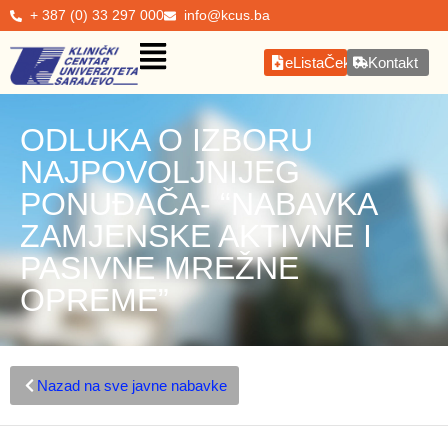
+ 387 (0) 33 297 000
info@kcus.ba
eListaČekanja
Kontakt
ODLUKA O IZBORU
NAJPOVOLJNIJEG
PONUĐAČA- “NABAVKA
ZAMJENSKE AKTIVNE I
PASIVNE MREŽNE
OPREME”
Nazad na sve javne nabavke