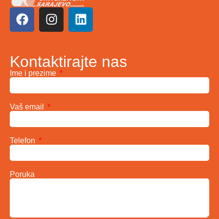
Kontaktirajte nas
Ime i prezime
Vaš email
Telefon
Poruka