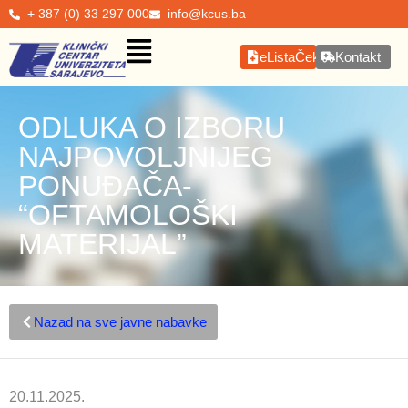
+ 387 (0) 33 297 000
info@kcus.ba
eListaČekanja
Kontakt
ODLUKA O IZBORU
NAJPOVOLJNIJEG
PONUĐAČA-
“OFTAMOLOŠKI
MATERIJAL”
Nazad na sve javne nabavke
20.11.2025.