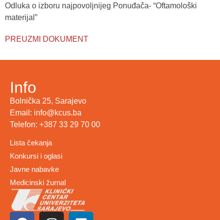
Odluka o izboru najpovoljnijeg Ponuđača- “Oftamološki
materijal”
PREUZMI DOKUMENT
Info
Bolnička 25, Sarajevo
Email: info@kcus.ba
Telefon: +387 33 29 70 00
Lista čekanja
Konkursi i oglasi
Javne nabavke
Medicinski žurnal