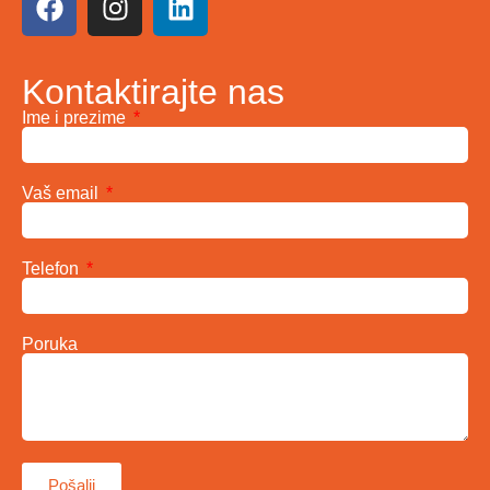
Kontaktirajte nas
Ime i prezime
Vaš email
Telefon
Poruka
Pošalji