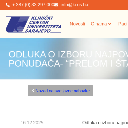
+ 387 (0) 33 297 000
info@kcus.ba
Novosti
O nama
Paci
ODLUKA O IZBORU NAJPO
PONUĐAČA- “PRELOM I Š
Nazad na sve javne nabavke
16.12.2025.
Odluka o izboru najpo