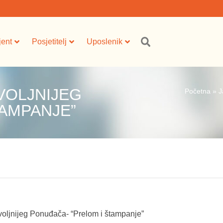
jent
Posjetitelj
Uposlenik
VOLJNIJEG
Početna
»
J
TAMPANJE”
voljnijeg Ponuđača- “Prelom i štampanje”