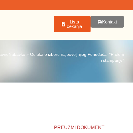
Lista
Kontakt
čekanja
avneNabavke
»
Odluka o izboru najpovoljnijeg Ponuđača- “Prelom
i štampanje”
PREUZMI DOKUMENT