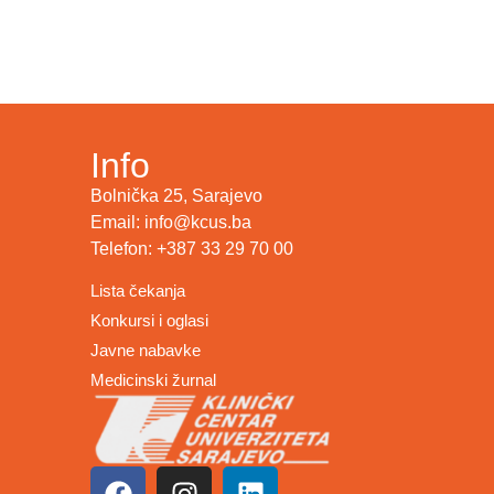
Info
Bolnička 25, Sarajevo
Email: info@kcus.ba
Telefon: +387 33 29 70 00
Lista čekanja
Konkursi i oglasi
Javne nabavke
Medicinski žurnal