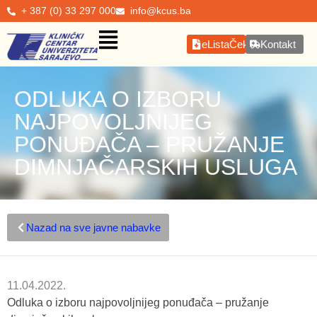
+ 387 (0) 33 297 000
info@kcus.ba
eListaČekanja
Kontakt
ODLUKA O IZBORU
NAJPOVOLJNIJEG
PONUĐAČA – PRUŽANJE
DIMNJAČARSKIH USLUGA
Nazad na sve javne nabavke
11.04.2022.
Odluka o izboru najpovoljnijeg ponuđača – pružanje