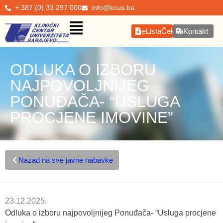
+ 387 (0) 33 297 000
info@kcus.ba
eListaČekanja
Kontakt
ODLUKA O IZBORU
NAJPOVOLJNIJEG
PONUĐAČA- “USLUGA
PROCJENE IMOVINE”
Nazad na sve javne nabavke
23.12.2025.
Odluka o izboru najpovoljnijeg Ponuđača- “Usluga procjene