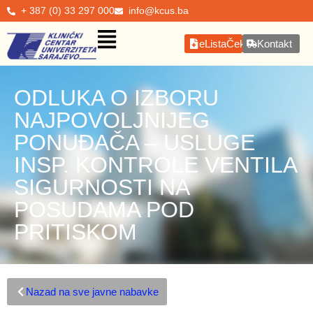
+ 387 (0) 33 297 000
info@kcus.ba
eListaČekanja
Kontakt
ODLUKA O IZBORU
NAJPOVOLJNIJEG
PONUĐAČA – USLUGE
INSP. KONTROLE VENTILA
SIGURNOSTI NA
POSUDAMA POD
PRITISKOM
Nazad na sve javne nabavke