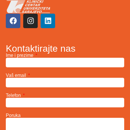
Kontaktirajte nas
Ime i prezime
Vaš email
Telefon
Poruka