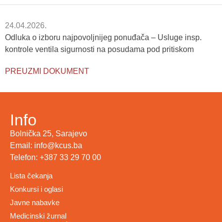
24.04.2026.
Odluka o izboru najpovoljnijeg ponuđača – Usluge insp.
kontrole ventila sigurnosti na posudama pod pritiskom
PREUZMI DOKUMENT
Info
Bolnička 25, Sarajevo
Email: info@kcus.ba
Telefon: +387 33 29 70 00
Lista čekanja
Konkursi i oglasi
Javne nabavke
Medicinski žurnal