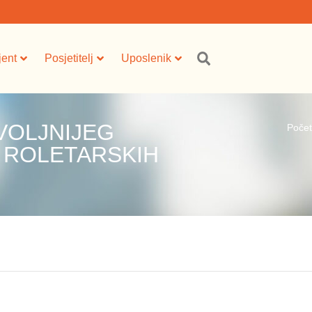
jent
Posjetitelj
Uposlenik
VOLJNIJEG
Poče
 ROLETARSKIH