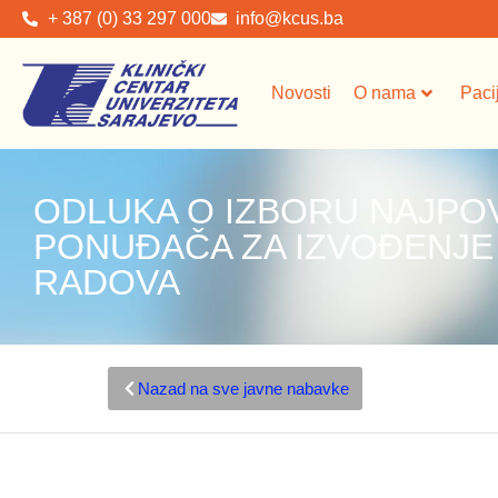
+ 387 (0) 33 297 000
info@kcus.ba
Novosti
O nama
Paci
ODLUKA O IZBORU NAJPO
PONUĐAČA ZA IZVOĐENJE
RADOVA
Nazad na sve javne nabavke