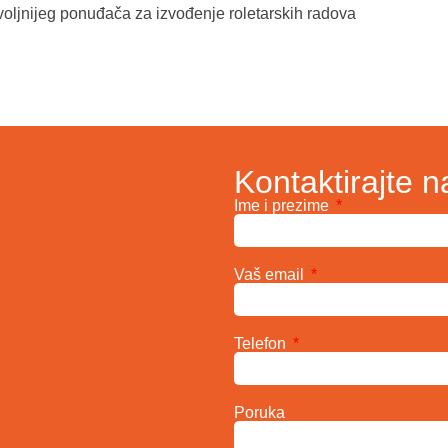
oljnijeg ponuđača za izvođenje roletarskih radova
Kontaktirajte n
Ime i prezime
Vaš email
Telefon
Poruka