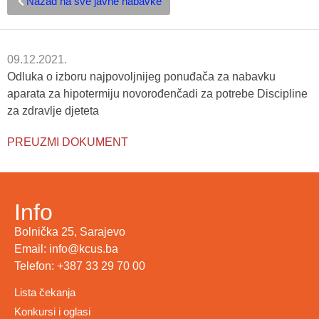
Nazad na sve javne nabavke
09.12.2021.
Odluka o izboru najpovoljnijeg ponuđača za nabavku
aparata za hipotermiju novorođenčadi za potrebe Discipline
za zdravlje djeteta
PREUZMI DOKUMENT
Info
Bolnička 25, Sarajevo
Email: info@kcus.ba
Telefon: +387 33 29 70 00
Lista čekanja
Konkursi i oglasi