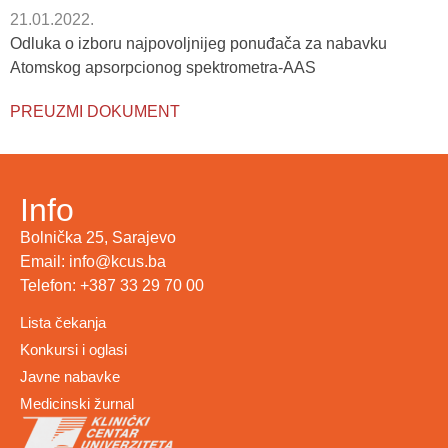
21.01.2022.
Odluka o izboru najpovoljnijeg ponuđača za nabavku
Atomskog apsorpcionog spektrometra-AAS
PREUZMI DOKUMENT
Info
Bolnička 25, Sarajevo
Email: info@kcus.ba
Telefon: +387 33 29 70 00
Lista čekanja
Konkursi i oglasi
Javne nabavke
Medicinski žurnal