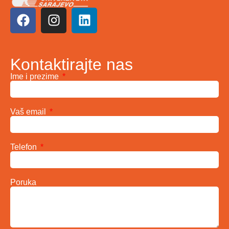
Kontaktirajte nas
Ime i prezime
Vaš email
Telefon
Poruka