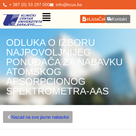
+ 387 (0) 33 297 000
info@kcus.ba
eListaČekanja
Kontakt
ODLUKA O IZBORU
NAJPOVOLJNIJEG
PONUĐAČA ZA NABAVKU
ATOMSKOG
APSORPCIONOG
SPEKTROMETRA-AAS
Nazad na sve javne nabavke