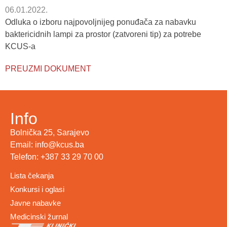
06.01.2022.
Odluka o izboru najpovoljnijeg ponuđača za nabavku
baktericidnih lampi za prostor (zatvoreni tip) za potrebe
KCUS-a
PREUZMI DOKUMENT
Info
Bolnička 25, Sarajevo
Email: info@kcus.ba
Telefon: +387 33 29 70 00
Lista čekanja
Konkursi i oglasi
Javne nabavke
Medicinski žurnal