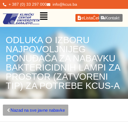
+ 387 (0) 33 297 000
info@kcus.ba
eListaČekanja
Kontakt
ODLUKA O IZBORU
NAJPOVOLJNIJEG
PONUĐAČA ZA NABAVKU
BAKTERICIDNIH LAMPI ZA
PROSTOR (ZATVORENI
TIP) ZA POTREBE KCUS-A
Nazad na sve javne nabavke