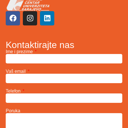
Kontaktirajte nas
Ime i prezime
Vaš email
Telefon
Poruka