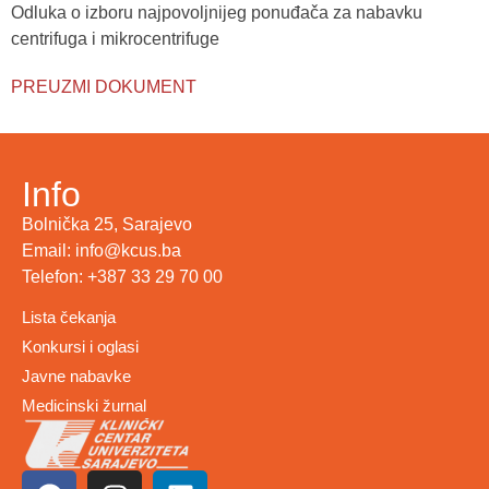
Odluka o izboru najpovoljnijeg ponuđača za nabavku
centrifuga i mikrocentrifuge
PREUZMI DOKUMENT
Info
Bolnička 25, Sarajevo
Email: info@kcus.ba
Telefon: +387 33 29 70 00
Lista čekanja
Konkursi i oglasi
Javne nabavke
Medicinski žurnal