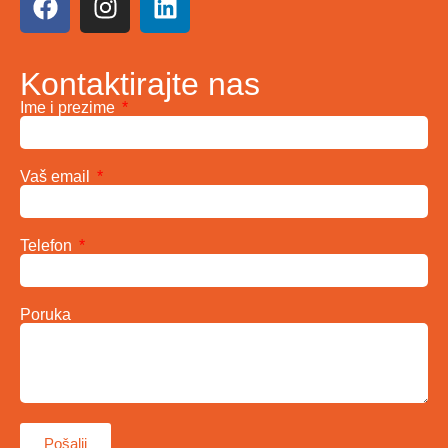
Kontaktirajte nas
Ime i prezime
Vaš email
Telefon
Poruka
Pošalji