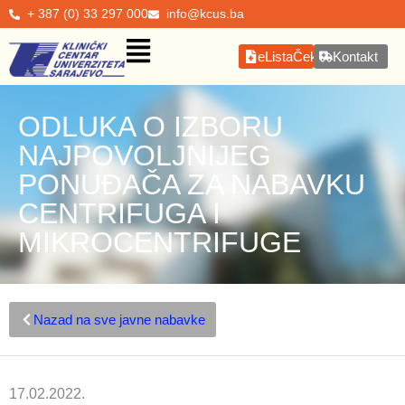
+ 387 (0) 33 297 000
info@kcus.ba
eListaČekanja
Kontakt
ODLUKA O IZBORU
NAJPOVOLJNIJEG
PONUĐAČA ZA NABAVKU
CENTRIFUGA I
MIKROCENTRIFUGE
Nazad na sve javne nabavke
17.02.2022.