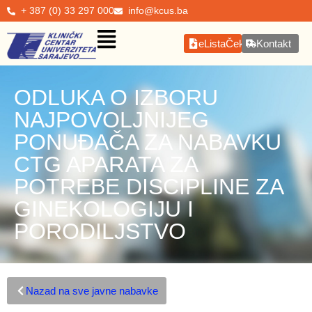
+ 387 (0) 33 297 000
info@kcus.ba
eListaČekanja
Kontakt
ODLUKA O IZBORU
NAJPOVOLJNIJEG
PONUĐAČA ZA NABAVKU
CTG APARATA ZA
POTREBE DISCIPLINE ZA
GINEKOLOGIJU I
PORODILJSTVO
Nazad na sve javne nabavke