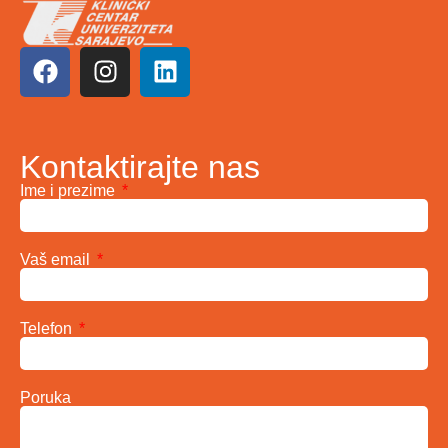
Kontaktirajte nas
Ime i prezime
Vaš email
Telefon
Poruka