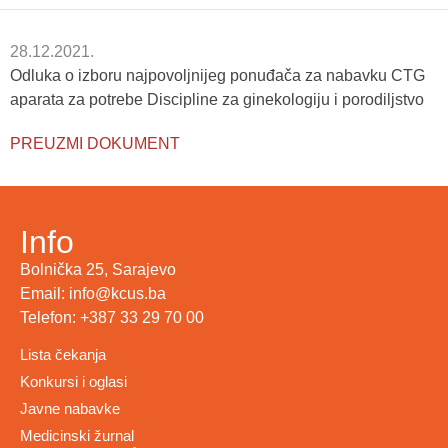
28.12.2021.
Odluka o izboru najpovoljnijeg ponuđača za nabavku CTG
aparata za potrebe Discipline za ginekologiju i porodiljstvo
PREUZMI DOKUMENT
Info
Bolnička 25, Sarajevo
Email: info@kcus.ba
Telefon: +387 33 29 70 00
Lista čekanja
Konkursi i oglasi
Javne nabavke
Medicinski žurnal