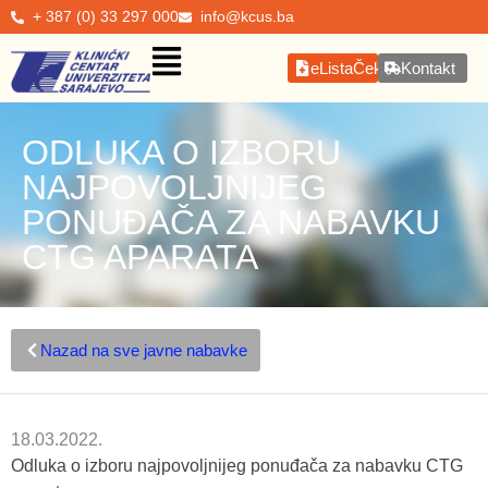
+ 387 (0) 33 297 000
info@kcus.ba
eListaČekanja
Kontakt
ODLUKA O IZBORU
NAJPOVOLJNIJEG
PONUĐAČA ZA NABAVKU
CTG APARATA
Nazad na sve javne nabavke
18.03.2022.
Odluka o izboru najpovoljnijeg ponuđača za nabavku CTG