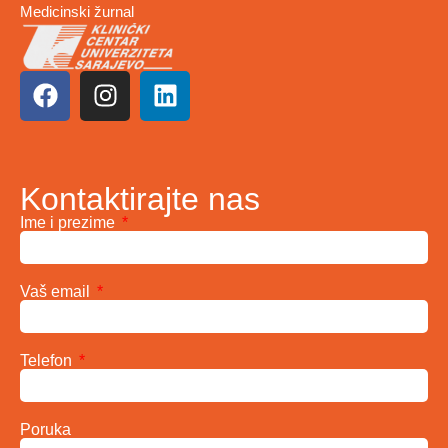
Medicinski žurnal
Kontaktirajte nas
Ime i prezime
Vaš email
Telefon
Poruka