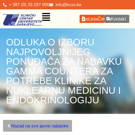
+ 387 (0) 33 297 000
info@kcus.ba
eListaČekanja
Kontakt
ODLUKA O IZBORU
NAJPOVOLJNIJEG
PONUĐAČA ZA NABAVKU
GAMMA COUNTERA ZA
POTREBE KLINIKE ZA
NUKLEARNU MEDICINU I
ENDOKRINOLOGIJU
Nazad na sve javne nabavke