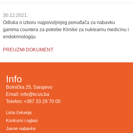
30.12.2021.
Odluka o izboru najpovoljnijeg ponuđača za nabavku
gamma countera za potrebe Klinike za nuklearnu medicinu i
endokrinologiju
PREUZMI DOKUMENT
Info
Bolnička 25, Sarajevo
Email: info@kcus.ba
Telefon: +387 33 29 70 00
Lista čekanja
Konkursi i oglasi
Javne nabavke