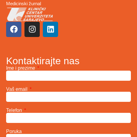
Medicinski žurnal
Kontaktirajte nas
Ime i prezime
Vaš email
Telefon
Poruka