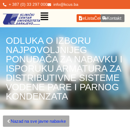
+ 387 (0) 33 297 000
info@kcus.ba
eListaČekanja
Kontakt
ODLUKA O IZBORU
NAJPOVOLJNIJEG
PONUĐAČA ZA NABAVKU I
ISPORUKU ARMATURA ZA
DISTRIBUTIVNE SISTEME
VODENE PARE I PARNOG
KONDENZATA
Nazad na sve javne nabavke