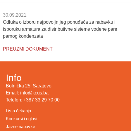
30.09.2021.
Odluka o izboru najpovoljnijeg ponuđača za nabavku i
isporuku armatura za distributivne sisteme vodene pare i
parnog kondenzata
PREUZMI DOKUMENT
Info
Bolnička 25, Sarajevo
Email: info@kcus.ba
Telefon: +387 33 29 70 00
Lista čekanja
Konkursi i oglasi
Javne nabavke