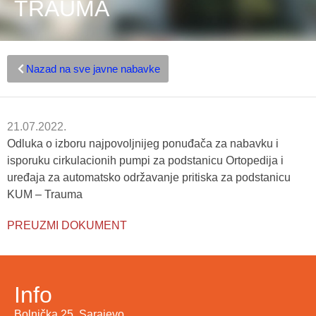
TRAUMA
Nazad na sve javne nabavke
21.07.2022.
Odluka o izboru najpovoljnijeg ponuđača za nabavku i
isporuku cirkulacionih pumpi za podstanicu Ortopedija i
uređaja za automatsko održavanje pritiska za podstanicu
KUM – Trauma
PREUZMI DOKUMENT
Info
Bolnička 25, Sarajevo