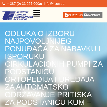
+ 387 (0) 33 297 000
info@kcus.ba
eListaČekanja
Kontakt
ODLUKA O IZBORU
NAJPOVOLJNIJEG
PONUĐAČA ZA NABAVKU I
ISPORUKU
CIRKULACIONIH PUMPI ZA
PODSTANICU
ORTOPEDIJA I UREĐAJA
ZA AUTOMATSKO
ODRŽAVANJE PRITISKA
ZA PODSTANICU KUM –