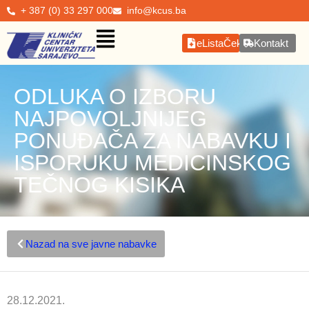
+ 387 (0) 33 297 000
info@kcus.ba
eListaČekanja
Kontakt
ODLUKA O IZBORU
NAJPOVOLJNIJEG
PONUĐAČA ZA NABAVKU I
ISPORUKU MEDICINSKOG
TEČNOG KISIKA
Nazad na sve javne nabavke
28.12.2021.