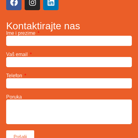
Kontaktirajte nas
Ime i prezime
Vaš email
Telefon
Poruka
Pošalji