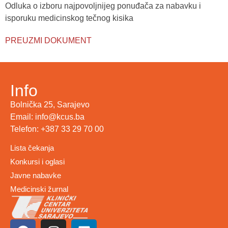
Odluka o izboru najpovoljnijeg ponuđača za nabavku i
isporuku medicinskog tečnog kisika
PREUZMI DOKUMENT
Info
Bolnička 25, Sarajevo
Email: info@kcus.ba
Telefon: +387 33 29 70 00
Lista čekanja
Konkursi i oglasi
Javne nabavke
Medicinski žurnal