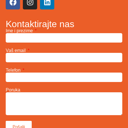
Kontaktirajte nas
Ime i prezime
Vaš email
Telefon
Poruka
Pošalji