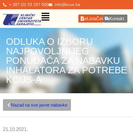
+ 387 (0) 33 297 000
info@kcus.ba
eListaČekanja
Kontakt
ODLUKA O IZBORU
NAJPOVOLJNIJEG
PONUĐAČA ZA NABAVKU
INHALATORA ZA POTREBE
KCUS-A
Nazad na sve javne nabavke
21.10.2021.