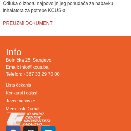
Odluka o izboru najpovoljnijeg ponuđača za nabavku
inhalatora za potrebe KCUS-a
PREUZMI DOKUMENT
Info
Bolnička 25, Sarajevo
Email: info@kcus.ba
Telefon: +387 33 29 70 00
Lista čekanja
Konkursi i oglasi
Javne nabavke
Medicinski žurnal