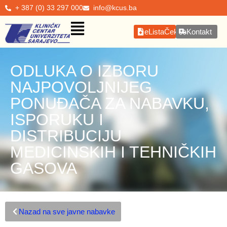
+ 387 (0) 33 297 000
info@kcus.ba
eListaČekanja
Kontakt
ODLUKA O IZBORU
NAJPOVOLJNIJEG
PONUĐAČA ZA NABAVKU,
ISPORUKU I
DISTRIBUCIJU
MEDICINSKIH I TEHNIČKIH
GASOVA
Nazad na sve javne nabavke