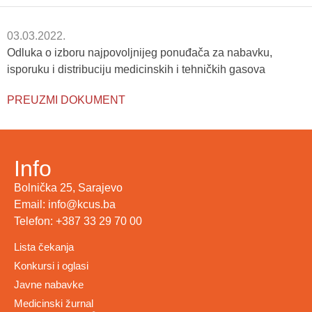
03.03.2022.
Odluka o izboru najpovoljnijeg ponuđača za nabavku,
isporuku i distribuciju medicinskih i tehničkih gasova
PREUZMI DOKUMENT
Info
Bolnička 25, Sarajevo
Email: info@kcus.ba
Telefon: +387 33 29 70 00
Lista čekanja
Konkursi i oglasi
Javne nabavke
Medicinski žurnal