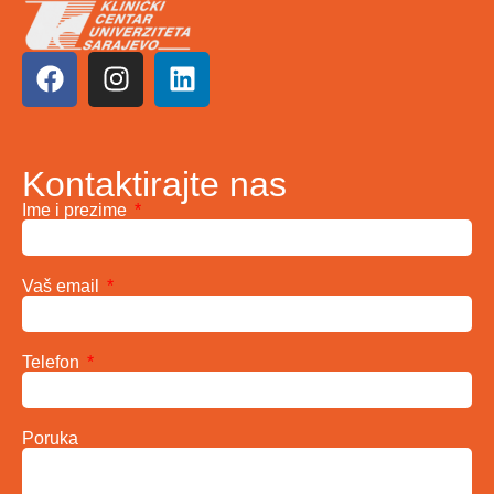
Kontaktirajte nas
Ime i prezime
Vaš email
Telefon
Poruka