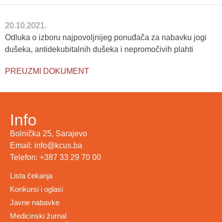
20.10.2021.
Odluka o izboru najpovoljnijeg ponuđača za nabavku jogi
dušeka, antidekubitalnih dušeka i nepromočivih plahti
PREUZMI DOKUMENT
Info
Bolnička 25, Sarajevo
Email: info@kcus.ba
Telefon: +387 33 29 70 00
Lista čekanja
Konkursi i oglasi
Javne nabavke
Medicinski žurnal