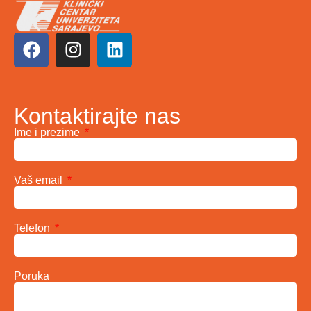
Kontaktirajte nas
Ime i prezime
Vaš email
Telefon
Poruka