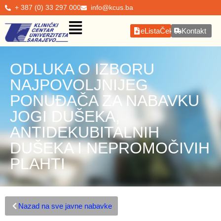
+ 387 (0) 33 297 000
info@kcus.ba
eListaČekanja
Kontakt
ODLUKA O IZBORU
NAJPOVOLJNIJEG
PONUĐAČA ZA NABAVKU
JOGI DUŠEKA,
ANTIDEKUBITALNIH
DUŠEKA I NEPROMOČIVIH
PLAHTI
Nazad na sve javne nabavke