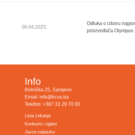
Odluka o izboru najpo
06.04.2023.
proizvođača Olympus z
Info
Bolnička 25, Sarajevo
Email: info@kcus.ba
Telefon: +387 33 29 70 00
Lista čekanja
Konkursi i oglasi
Javne nabavke