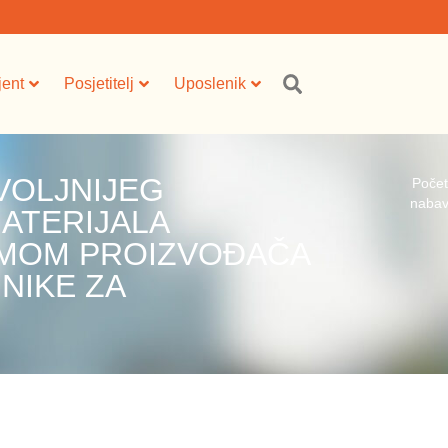
jent
Posjetitelj
Uposlenik
VOLJNIJEG
Poče
nabav
ATERIJALA
EMOM PROIZVOĐAČA
NIKE ZA