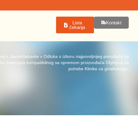
Lista
Kontakt
čekanja
tna
»
JavneNabavke
»
Odluka o izboru najpovoljnijeg ponuđača za
ku materijala kompatibilnog sa opremom proizvođača Olympus za
potrebe Klinike za ginekologiju.