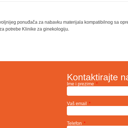
voljnijeg ponuđača za nabavku materijala kompatibilnog sa o
a potrebe Klinike za ginekologiju.
Kontaktirajte n
Ime i prezime
Vaš email
Telefon