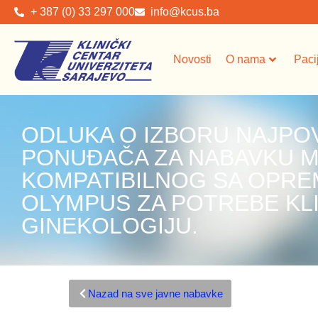
+ 387 (0) 33 297 000
info@kcus.ba
Novosti
O nama
Paci
ODLUKA O IZBORU NAJPO
PONUĐAČA ZA NABAVKU M
KOMPATIBILNOG SA OPR
OLYMPUS ZA POTREBE KLI
GINEKOLOGIJU.
Nazad na sve javne nabavke