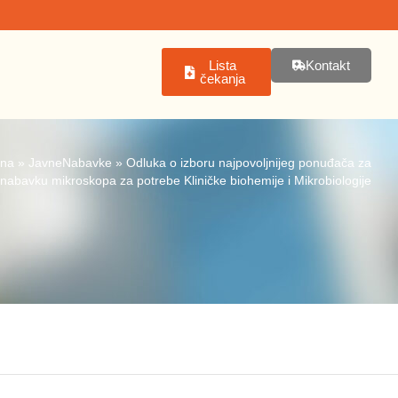
Lista
Kontakt
čekanja
tna
»
JavneNabavke
»
Odluka o izboru najpovoljnijeg ponuđača za
nabavku mikroskopa za potrebe Kliničke biohemije i Mikrobiologije