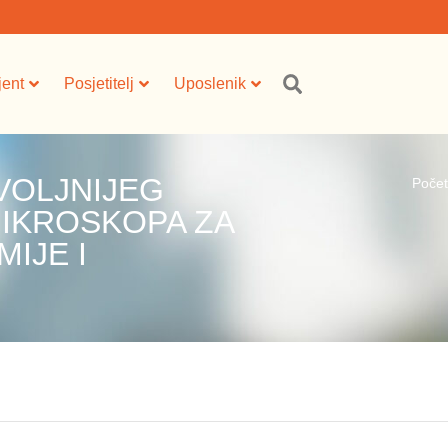
jent
Posjetitelj
Uposlenik
VOLJNIJEG
Poče
IKROSKOPA ZA
IJE I