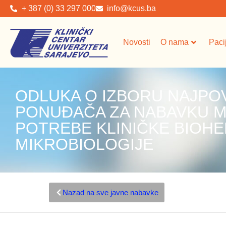
+ 387 (0) 33 297 000
info@kcus.ba
Novosti
O nama
Paci
ODLUKA O IZBORU NAJPO
PONUĐAČA ZA NABAVKU M
POTREBE KLINIČKE BIOHEM
MIKROBIOLOGIJE
Nazad na sve javne nabavke