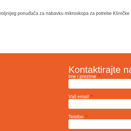
voljnijeg ponuđača za nabavku mikroskopa za potrebe Kliničke 
Kontaktirajte n
Ime i prezime
Vaš email
Telefon