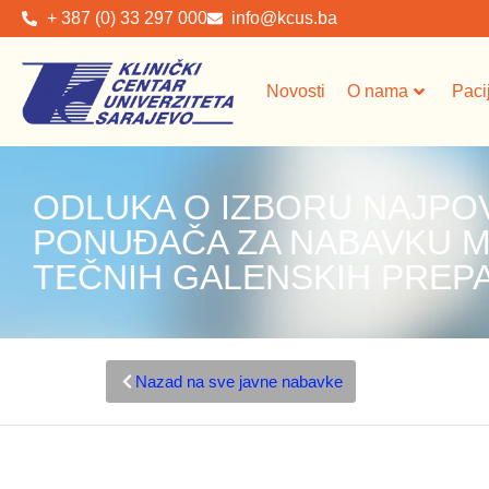
+ 387 (0) 33 297 000
info@kcus.ba
Novosti
O nama
Paci
ODLUKA O IZBORU NAJPO
PONUĐAČA ZA NABAVKU M
TEČNIH GALENSKIH PREP
Nazad na sve javne nabavke