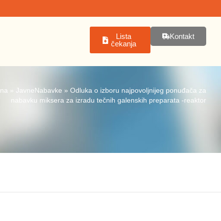
Lista
Kontakt
čekanja
tna
»
JavneNabavke
»
Odluka o izboru najpovoljnijeg ponuđača za
nabavku miksera za izradu tečnih galenskih preparata -reaktor