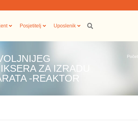
jent
Posjetitelj
Uposlenik
VOLJNIJEG
Poče
IKSERA ZA IZRADU
ARATA -REAKTOR