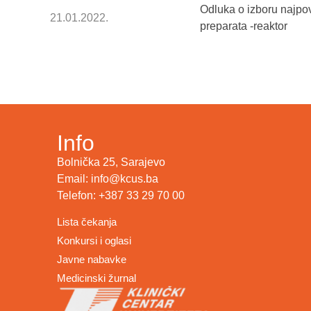
Odluka o izboru najpo
21.01.2022.
preparata -reaktor
Info
Bolnička 25, Sarajevo
Email: info@kcus.ba
Telefon: +387 33 29 70 00
Lista čekanja
Konkursi i oglasi
Javne nabavke
Medicinski žurnal