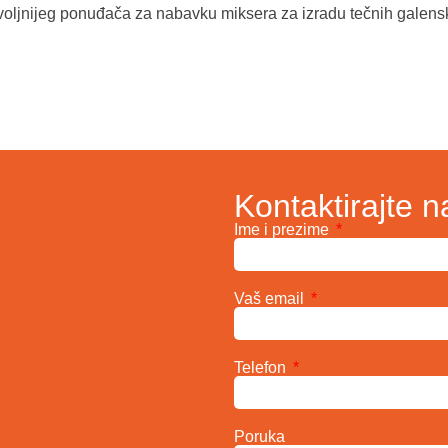
voljnijeg ponuđača za nabavku miksera za izradu tečnih galens
Kontaktirajte n
Ime i prezime
Vaš email
Telefon
Poruka