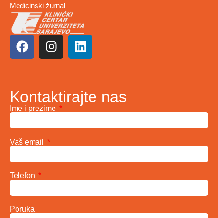
Medicinski žurnal
Kontaktirajte nas
Ime i prezime
Vaš email
Telefon
Poruka