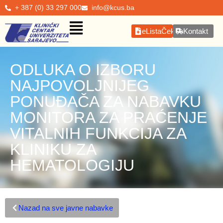
+ 387 (0) 33 297 000
info@kcus.ba
eListaČekanja
Kontakt
ODLUKA O IZBORU
NAJPOVOLJNIJEG
PONUĐAČA ZA NABAVKU
MONITORA ZA PRAĆENJE
VITALNIH FUNKCIJA ZA
KLINIKU ZA
HEMATOLOGIJU
Nazad na sve javne nabavke