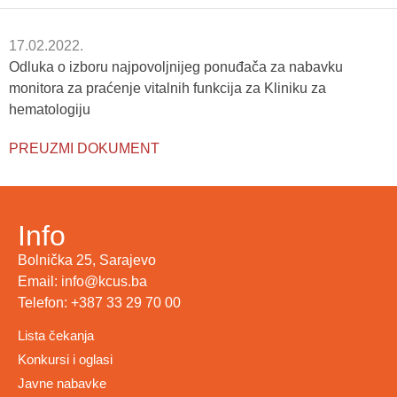
17.02.2022.
Odluka o izboru najpovoljnijeg ponuđača za nabavku
monitora za praćenje vitalnih funkcija za Kliniku za
hematologiju
PREUZMI DOKUMENT
Info
Bolnička 25, Sarajevo
Email: info@kcus.ba
Telefon: +387 33 29 70 00
Lista čekanja
Konkursi i oglasi
Javne nabavke