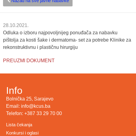
Nazad na sve javne nabavke
28.10.2021.
Odluka o izboru najpovoljnijeg ponuđača za nabavku
pištolja za kosti šake i dermatoma- set za potrebe Klinike za
rekonstruktivnu i plastičnu hirurgiju
PREUZMI DOKUMENT
Info
Bolnička 25, Sarajevo
Email: info@kcus.ba
Telefon: +387 33 29 70 00
Lista čekanja
Konkursi i oglasi