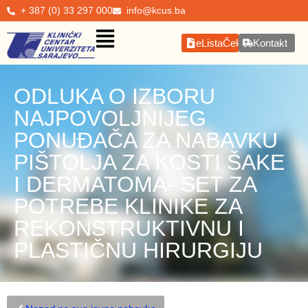
+ 387 (0) 33 297 000
info@kcus.ba
eListaČekanja
Kontakt
ODLUKA O IZBORU
NAJPOVOLJNIJEG
PONUĐAČA ZA NABAVKU
PIŠTOLJA ZA KOSTI ŠAKE
I DERMATOMA- SET ZA
POTREBE KLINIKE ZA
REKONSTRUKTIVNU I
PLASTIČNU HIRURGIJU