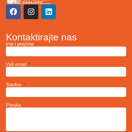
Kontaktirajte nas
Ime i prezime
Vaš email
Telefon
Poruka