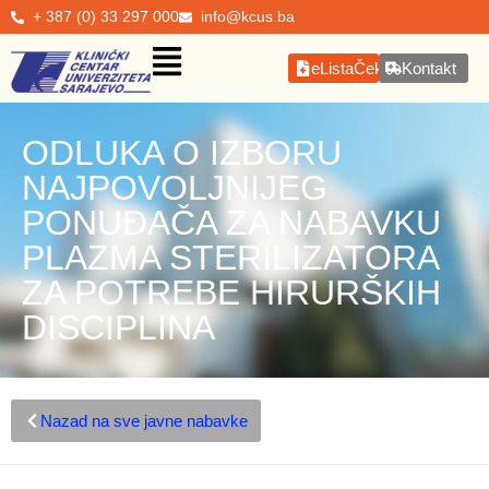
+ 387 (0) 33 297 000
info@kcus.ba
eListaČekanja
Kontakt
ODLUKA O IZBORU
NAJPOVOLJNIJEG
PONUĐAČA ZA NABAVKU
PLAZMA STERILIZATORA
ZA POTREBE HIRURŠKIH
DISCIPLINA
Nazad na sve javne nabavke