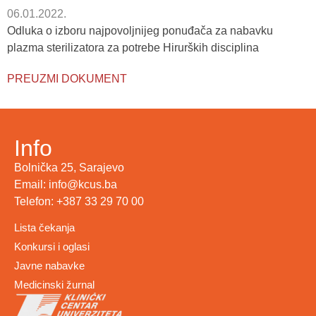
06.01.2022.
Odluka o izboru najpovoljnijeg ponuđača za nabavku
plazma sterilizatora za potrebe Hirurških disciplina
PREUZMI DOKUMENT
Info
Bolnička 25, Sarajevo
Email: info@kcus.ba
Telefon: +387 33 29 70 00
Lista čekanja
Konkursi i oglasi
Javne nabavke
Medicinski žurnal