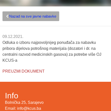
Nazad na sve javne nabavke
09.12.2021.
Odluka o izboru najpovoljnijeg ponuđača za nabavku
pribora dijelova potrošnog materijala (dozatori i dr. na
centralni razvod medicinskih gasova) za potrebe više OJ
KCUS-a
PREUZMI DOKUMENT
Info
Bolnička 25, Sarajevo
Email: info@kcus.ba