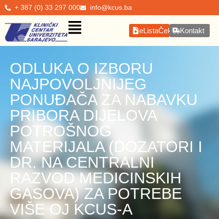
+ 387 (0) 33 297 000
info@kcus.ba
eListaČekanja
Kontakt
ODLUKA O IZBORU
NAJPOVOLJNIJEG
PONUĐAČA ZA NABAVKU
PRIBORA DIJELOVA
POTROŠNOG
MATERIJALA (DOZATORI I
DR. NA CENTRALNI
RAZVOD MEDICINSKIH
GASOVA) ZA POTREBE
VIŠE OJ KCUS-A