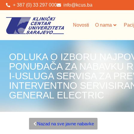
+ 387 (0) 33 297 000
info@kcus.ba
Novosti
O nama
Paci
ODLUKA O IZBORU NAJPO
PONUĐAČA ZA NABAVKU R
I-USLUGA SERVISA ZA PRE
INTERVENTNO SERVISIRA
GENERAL ELECTRIC
Nazad na sve javne nabavke