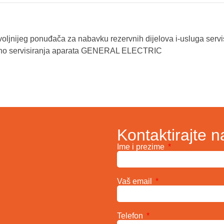
oljnijeg ponuđača za nabavku rezervnih dijelova i-usluga servi
entno servisiranja aparata GENERAL ELECTRIC
Kontaktirajte n
Ime i prezime
Vaš email
Telefon