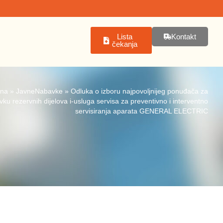
Lista
Kontakt
čekanja
tna
»
JavneNabavke
»
Odluka o izboru najpovoljnijeg ponuđača za
ku rezervnih dijelova i-usluga servisa za preventivno i interventno
servisiranja aparata GENERAL ELECTRIC