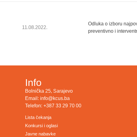
Odluka o izboru najpov
11.08.2022.
preventivno i interv
Info
Bolnička 25, Sarajevo
Email: info@kcus.ba
Telefon: +387 33 29 70 00
Lista čekanja
Konkursi i oglasi
Javne nabavke