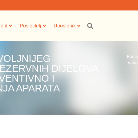
jent
Posjetitelj
Uposlenik
VOLJNIJEG
Poče
nabav
EZERVNIH DIJELOVA
VENTIVNO I
NJA APARATA