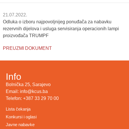
21.07.2022.
Odluka o izboru najpovoljnijeg ponuđača za nabavku
rezervnih dijelova i usluga servisiranja operacionih lampi
proizvođača TRUMPF
PREUZMI DOKUMENT
Info
Bolnička 25, Sarajevo
Email: info@kcus.ba
Telefon: +387 33 29 70 00
Lista čekanja
Konkursi i oglasi
Javne nabavke