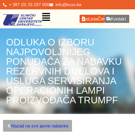
+ 387 (0) 33 297 000
info@kcus.ba
eListaČekanja
Kontakt
ODLUKA O IZBORU
NAJPOVOLJNIJEG
PONUĐAČA ZA NABAVKU
REZERVNIH DIJELOVA I
USLUGA SERVISIRANJA
OPERACIONIH LAMPI
PROIZVOĐAČA TRUMPF
Nazad na sve javne nabavke