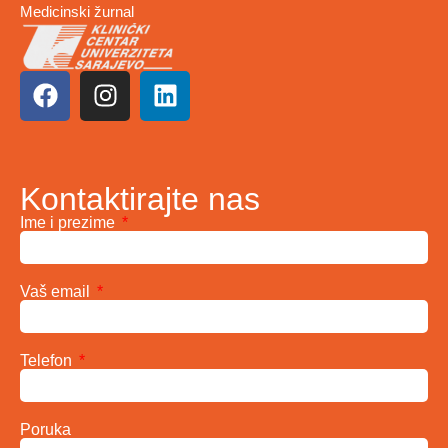
Medicinski žurnal
Kontaktirajte nas
Ime i prezime
Vaš email
Telefon
Poruka