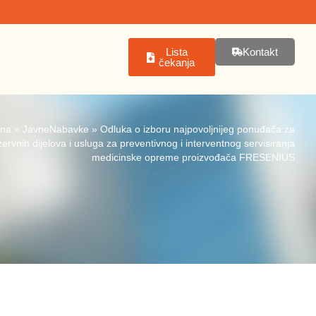
Lista
Kontakt
čekanja
tna
»
JavneNabavke
»
Odluka o izboru najpovoljnijeg ponuđača za
rvnih dijelova i usluga za preventivnog i interventnog servisiranja
medicinske opreme proizvođača FRESENIUS