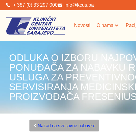
+ 387 (0) 33 297 000
info@kcus.ba
Novosti
O nama
Paci
ODLUKA O IZBORU NAJPO
PONUĐAČA ZA NABAVKU RE
USLUGA ZA PREVENTIVNO
SERVISIRANJA MEDICINS
PROIZVOĐAČA FRESENIU
Nazad na sve javne nabavke