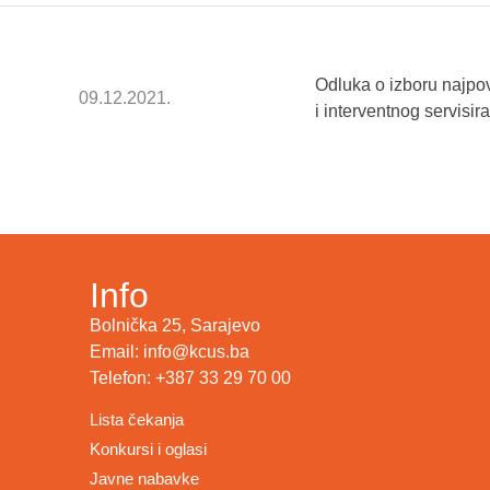
Odluka o izboru najpo
09.12.2021.
i interventnog servi
Info
Bolnička 25, Sarajevo
Email: info@kcus.ba
Telefon: +387 33 29 70 00
Lista čekanja
Konkursi i oglasi
Javne nabavke