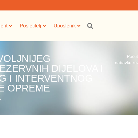
jent
Posjetitelj
Uposlenik
VOLJNIJEG
Poče
nabavku reze
ZERVNIH DIJELOVA I
G I INTERVENTNOG
KE OPREME
S