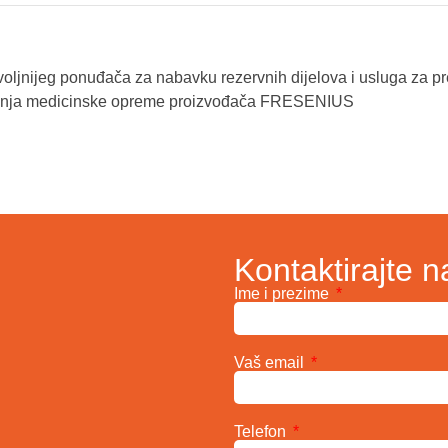
voljnijeg ponuđača za nabavku rezervnih dijelova i usluga za p
siranja medicinske opreme proizvođača FRESENIUS
Kontaktirajte n
Ime i prezime
Vaš email
Telefon