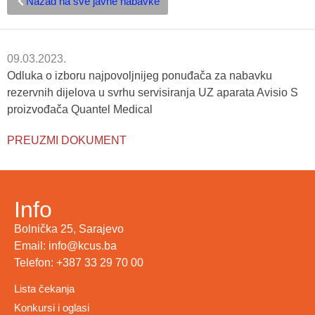
Nazad na sve javne nabavke
09.03.2023.
Odluka o izboru najpovoljnijeg ponuđača za nabavku
rezervnih dijelova u svrhu servisiranja UZ aparata Avisio S
proizvođača Quantel Medical
PREUZMI DOKUMENT
Info
Bolnička 25, Sarajevo
Email: info@kcus.ba
Telefon: +387 33 29 70 00
Lista čekanja
Konkursi i oglasi