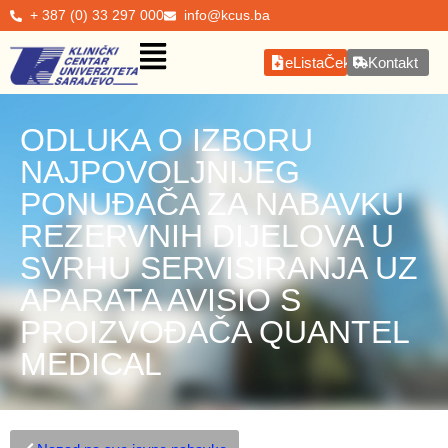
+ 387 (0) 33 297 000
info@kcus.ba
eListaČekanja
Kontakt
ODLUKA O IZBORU
NAJPOVOLJNIJEG
PONUĐAČA ZA NABAVKU
REZERVNIH DIJELOVA U
SVRHU SERVISIRANJA UZ
APARATA AVISIO S
PROIZVOĐAČA QUANTEL
MEDICAL