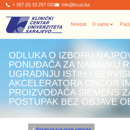
+ 387 (0) 33 297 000
info@kcus.ba
Novosti
O nama
Paci
ODLUKA O IZBORU NAJPO
PONUĐAČA ZA NABAVKU R
UGRADNJU ISTIH I SERVI
AKCELERATORA ONCOR I
PROIZVOĐAČA SIEMENS Z
POSTUPAK BEZ OBJAVE O
Nazad na sve javne nabavke