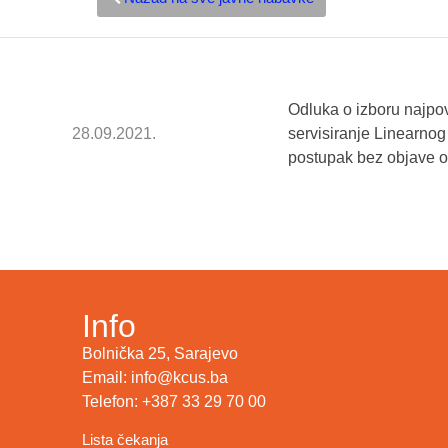
Odluka o izboru najpov
28.09.2021.
servisiranje Linearno
postupak bez objave o
Info
Bolnička 25, Sarajevo
Email: info@kcus.ba
Telefon: +387 33 29 70 00
Lista čekanja