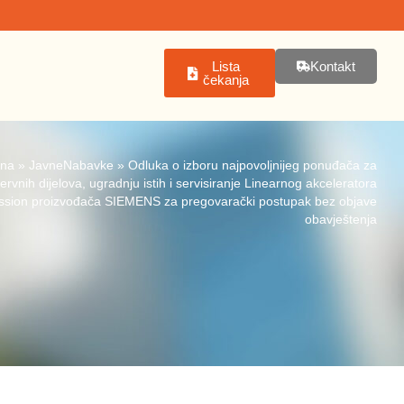
Lista
Kontakt
čekanja
tna
»
JavneNabavke
»
Odluka o izboru najpovoljnijeg ponuđača za
rvnih dijelova, ugradnju istih i servisiranje Linearnog akceleratora
ssion proizvođača SIEMENS za pregovarački postupak bez objave
obavještenja