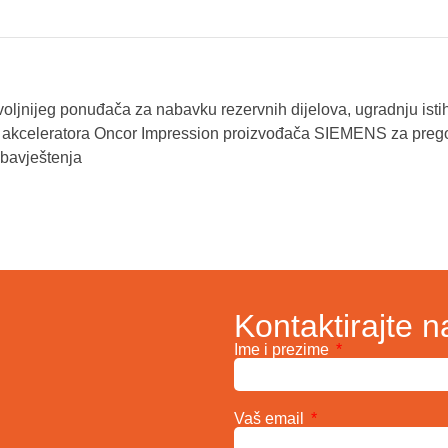
oljnijeg ponuđača za nabavku rezervnih dijelova, ugradnju istih
g akceleratora Oncor Impression proizvođača SIEMENS za preg
bavještenja
Kontaktirajte n
Ime i prezime
Vaš email