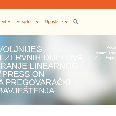
jent
Posjetitelj
Uposlenik
VOLJNIJEG
Poče
nabavku reze
EZERVNIH DIJELOVA,
Oncor Impre
SIRANJE LINEARNOG
MPRESSION
A PREGOVARAČKI
BAVJEŠTENJA