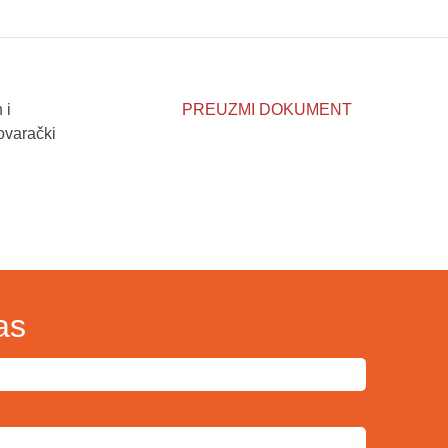
 i
PREUZMI DOKUMENT
ovarački
as