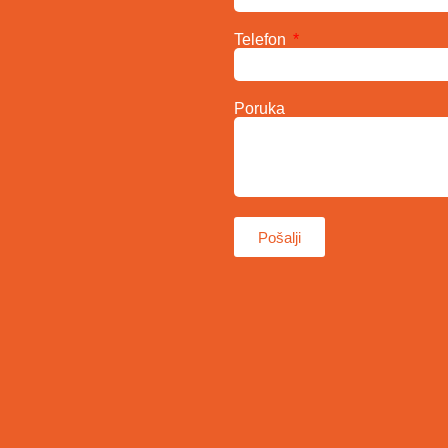
Telefon
Poruka
Pošalji